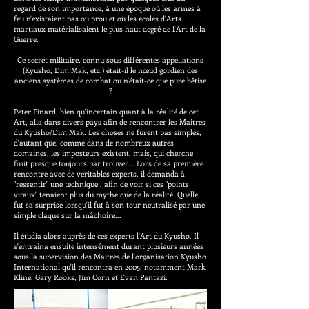
regard de son importance, à une époque où les armes à
feu n'existaient pas ou prou et où les écoles d'Arts
martiaux matérialisaient le plus haut degré de l'Art de la
Guerre.
Ce secret militaire, connu sous différentes appellations
(Kyusho, Dim Mak, etc.) était-il le nœud gordien des
anciens systèmes de combat ou n'était-ce que pure bêtise
?
Peter Pinard, bien qu'incertain quant à la réalité de cet
Art, alla dans divers pays afin de rencontrer les Maitres
du Kyusho/Dim Mak. Les choses ne furent pas simples,
d'autant que, comme dans de nombreux autres
domaines, les imposteurs existent, mais, qui cherche
finit presque toujours par trouver... Lors de sa première
rencontre avec de véritables experts, il demanda à
"ressentir" une technique , afin de voir si ces "points
vitaux" tenaient plus du mythe que de la réalité. Quelle
fut sa surprise lorsqu'il fut à son tour neutralisé par une
simple claque sur la mâchoire...
Il étudia alors auprès de ces experts l'Art du Kyusho. Il
s'entraina ensuite intensément durant plusieurs années
sous la supervision des Maitres de l'organisation Kyusho
International qu'il rencontra en 2005, notamment Mark
Kline, Gary Rooks, Jim Corn et Evan Pantazi.