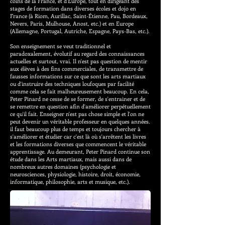
coins de la France, et d'Europe, tout en dirigeant des
stages de formation dans diverses écoles et dojo en
France (à Riom, Aurillac, Saint-Étienne, Pau, Bordeaux,
Nevers, Paris, Mulhouse, Anost, etc.) et en Europe
(Allemagne, Portugal, Autriche, Espagne, Pays-Bas, etc.).
Son enseignement se veut traditionnel et
paradoxalement, évolutif au regard des connaissances
actuelles et surtout, vrai. Il n'est pas question de mentir
aux élèves à des fins commerciales, de transmettre de
fausses informations sur ce que sont les arts martiaux
ou d'instruire des techniques loufoques par facilité
comme cela se fait malheureusement beaucoup. En cela,
Peter Pinard ne cesse de se former, de s'entrainer et de
se remettre en question afin d'améliorer perpétuellement
ce qu'il fait. Enseigner n'est pas chose simple et l'on ne
peut devenir un véritable professeur en quelques années.
il faut beaucoup plus de temps et toujours chercher à
s'améliorer et étudier car c'est là où s'arrêtent les livres
et les formations diverses que commencent le véritable
apprentissage. Au demeurant, Peter Pinard continue son
étude dans les Arts martiaux, mais aussi dans de
nombreux autres domaines (psychologie et
neurosciences, physiologie, histoire, droit, économie,
informatique, philosophie, arts et musique, etc.).