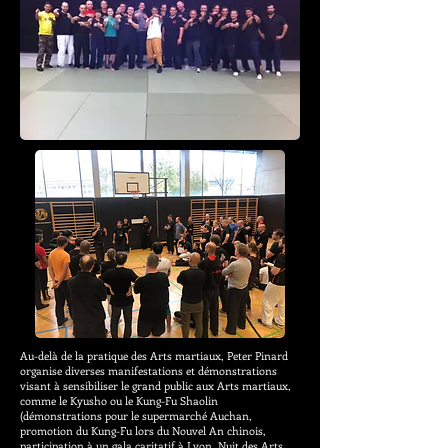
Au-delà de la pratique des Arts martiaux, Peter Pinard
organise diverses manifestations et démonstrations
visant à sensibiliser le grand public aux Arts martiaux,
comme le Kyusho ou le Kung-Fu Shaolin
(démonstrations pour le supermarché Auchan,
promotion du Kung-Fu lors du Nouvel An chinois,
participation à un gala caritatif à Lyon, Nuit des Arts