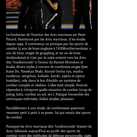
Le fondateur de l'Institut des Arts martiaux est Peter
Pinard. Passionné par les Arts martiaux, il les étudie
depuis 1999. Il commença sa pratique par les sports de
combat (5 ans de boxe anglaise à l'ASMontferrandaise, 2
ans de lutte, stages de grappling, et un an de boxe
thaïlandaise) et s'est par la suite orienté vers les Arts
dits "traditionnels" à l'instar du Karaté Shotokan et
étudia divers styles à travers de nombreux stages (Jeet
Kune Do, Yoseikan Budo, Karaté Uechy ryu, wushu
moderne, wingchun, kobudo, kendo, jujistu et jujitsu
brésilien), cela dans le but d'établir un système de
combat complet et réaliste. L'idée était simple. Pouvoir
répondre à n'importe quelle situation de combat (coup de
poing, lutte, combat au sol, etc.). Puisque l'ensemble des
techniques etdivisées, fallait étudier plusieurs
Parallèlement à son étude, de nombreuses questions
venaient petit à petit à se poser, lui qui venait des sports
de combat.
Pourquoi les Arts martiaux dits "traditionnels" étaient-ils
donc délaissés aujourd'hui au profit des sports de
combat voire des méthodes de défense personnelle, jugés