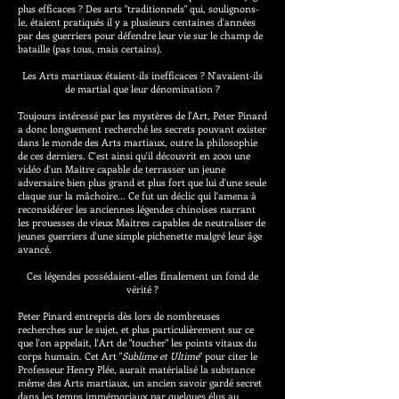
plus efficaces ? Des arts "traditionnels" qui, soulignons-
le, étaient pratiqués il y a plusieurs centaines d'années
par des guerriers pour défendre leur vie sur le champ de
bataille (pas tous, mais certains).
Les Arts martiaux étaient-ils inefficaces ? N'avaient-ils
de martial que leur dénomination ?
Toujours intéressé par les mystères de l'Art, Peter Pinard
a donc longuement recherché les secrets pouvant exister
dans le monde des Arts martiaux, outre la philosophie
de ces derniers. C'est ainsi qu'il découvrit en 2001 une
vidéo d'un Maitre capable de terrasser un jeune
adversaire bien plus grand et plus fort que lui d'une seule
claque sur la mâchoire... Ce fut un déclic qui l'amena à
reconsidérer les anciennes légendes chinoises narrant
les prouesses de vieux Maitres capables de neutraliser de
jeunes guerriers d'une simple pichenette malgré leur âge
avancé.
Ces légendes possédaient-elles finalement un fond de
vérité ?
Peter Pinard entrepris dès lors de nombreuses
recherches sur le sujet, et plus particulièrement sur ce
que l'on appelait, l'Art de "toucher" les points vitaux du
corps humain. Cet Art "
Sublime et Ultime
" pour citer le
Professeur Henry Plée, aurait matérialisé la substance
même des Arts martiaux, un ancien savoir gardé secret
dans les temps immémoriaux par quelques élus au