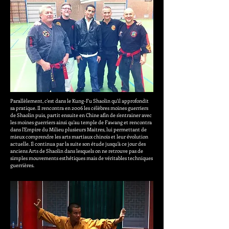
Parallèlement, c'est dans le Kung-Fu Shaolin qu'il approfondit
sa pratique. Il rencontra en 2006 les célèbres moines guerriers
de Shaolin puis, partit ensuite en Chine afin de s'entrainer avec
les moines guerriers ainsi qu'au temple de Fawang et rencontra
dans l'Empire du Milieu plusieurs Maitres, lui permettant de
mieux comprendre les arts martiaux chinois et leur évolution
actuelle. Il continua par la suite son étude jusqu'à ce jour des
anciens Arts de Shaolin dans lesquels on ne retrouve pas de
simples mouvements esthétiques mais de véritables techniques
guerrières.