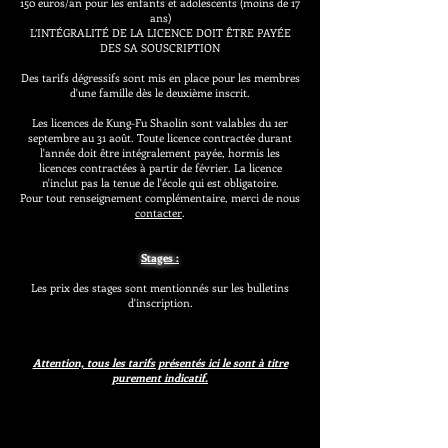
150 euros/an pour les enfants et adolescents (moins de 17
ans)
L’INTÉGRALITÉ DE LA LICENCE DOIT ÊTRE PAYÉE
DES SA SOUSCRIPTION
Des tarifs dégressifs sont mis en place pour les membres
d'une famille dès le deuxième inscrit.
Les licences de Kung-Fu Shaolin sont valables du 1er
septembre au 31 août. Toute licence contractée durant
l'année doit être intégralement payée, hormis les
licences contractées à partir de février. La licence
n'inclut pas la tenue de l'école qui est obligatoire.
Pour tout renseignement complémentaire, merci de nous
contacter
.
Stages :
Les prix des stages sont mentionnés sur les bulletins
d'inscription.
Attention, tous les tarifs présentés ici le sont à titre
purement indicatif.