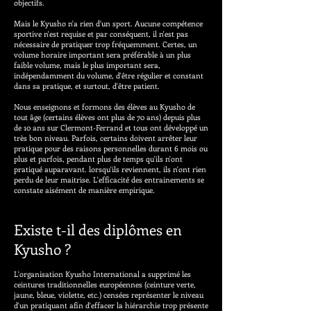
objectifs.
Mais le Kyusho n'a rien d'un sport. Aucune compétence
sportive n'est requise et par conséquent, il n'est pas
nécessaire de pratiquer trop fréquemment. Certes, un
volume horaire important sera préférable à un plus
faible volume, mais le plus important sera,
indépendamment du volume, d'être régulier et constant
dans sa pratique, et surtout, d'être patient.
Nous enseignons et formons des élèves au Kyusho de
tout âge (certains élèves ont plus de 70 ans) depuis plus
de 10 ans sur Clermont-Ferrand et tous ont développé un
très bon niveau. Parfois, certains doivent arrêter leur
pratique pour des raisons personnelles durant 6 mois ou
plus et parfois, pendant plus de temps qu'ils n'ont
pratiqué auparavant. lorsqu'ils reviennent, ils n'ont rien
perdu de leur maitrise. L'efficacité des entrainements se
constate aisément de manière empirique.
Existe t-il des diplômes en
Kyusho ?
L'organisation Kyusho International a supprimé les
ceintures traditionnelles européennes (ceinture verte,
jaune, bleue, violette, etc.) censées représenter le niveau
d'un pratiquant afin d'effacer la hiérarchie trop présente