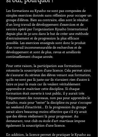
Les formations au Kyusho ne sont pas composées de
simples exercices donnés sans réflexion pour occuper un
groupe d'élèves. Bien au contraire, elles sont le résultat
d'un long travail de développement d'exercices et de
savoirs opéré par l'organisation Kyusho International
depuis plus de 30 ans dans le but de créer une méthode
d'entrainement et de progression la plus efficace
possible. Les exercices enseignés sont donc le produit
d'un travail incommensurable de recherches et de
développement et sont de plus, revus et améliorés
continuellement chaque année.
Pour cette raison, la participation aux formations
nécessite la souscription d'une licence. Cela permet ainsi
de s'assurer du sérieux des élèves venant aux formation,
qu'ils ne sont pas là juste car ils n'avaient rien d'autre à
faire ce jour-là mais car ils veulent véritablement
apprendre et maitriser cette discipline. Si chaque
formation était ouverte à tout public, il y aurait très
fréquemment des nouveaux, non pas pour apprendre le
Kyusho, mais pour "tester" la discipline ou pour s'occuper
un weekend d'inactivité... Et la progression du groupe
serait alors beaucoup moins effective que s'il n'y avait
que des élèves réellement là pour progresser. Au
demeurant, tout club ou école d'art martiaux impose
également la souscription d'une licence.
En addition, la licence permet de pratiquer le Kyusho au