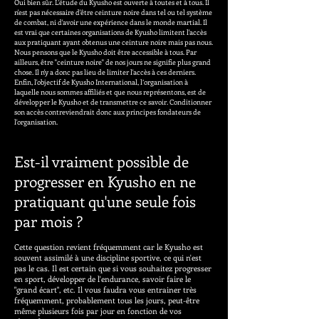
Oui bien sûr. L'étude du Kyusho est ouverte à toutes et à tous. Il
n'est pas nécessaire d'être ceinture noire dans tel ou tel système
de combat, ni d'avoir une expérience dans le monde martial. Il
est vrai que certaines organisations de Kyusho limitent l'accès
aux pratiquant ayant obtenus une ceinture noire mais pas nous.
Nous pensons que le Kyusho doit être accessible à tous. Par
ailleurs, être "ceinture noire" de nos jours ne signifie plus grand
chose. Il n'y a donc pas lieu de limiter l'accès à ces derniers.
Enfin, l'objectif de Kyusho International, l’organisation à
laquelle nous sommes affiliés et que nous représentons, est de
développer le Kyusho et de transmettre ce savoir. Conditionner
son accès contreviendrait donc aux principes fondateurs de
l'organisation.
Est-il vraiment possible de
progresser en Kyusho en ne
pratiquant qu'une seule fois
par mois ?
Cette question revient fréquemment car le Kyusho est
souvent assimilé à une discipline sportive, ce qui n'est
pas le cas. Il est certain que si vous souhaitez progresser
en sport, développer de l'endurance, savoir faire le
"grand écart", etc. Il vous faudra vous entrainer très
fréquemment, probablement tous les jours, peut-être
même plusieurs fois par jour en fonction de vos