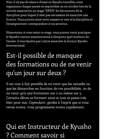
Non, il n'y pas de séance d'essai en Kyusho toutefois, nous
organisons chaque année en septembre ou en octobre lors de la
rentrée associative un stage "OPEN" de découverte de la
discipline pour lequel il n'est pas nécessaire de souscrire une
licence. Vous pouvez ainsi venir essayer et voir si la discipline et
l'enseignement correspondent à vos attentes.
Néanmoins, si vous ratez ce stage, vous pouvez venir pratiquer
le Kyusho comme susmentionné à n'importe quel moment de
l'année. il vous faudra par contre souscrire la licence Kyusho
International.
Est-il possible de manquer
des formations ou de ne venir
qu'un jour sur deux ?
Il est tout à fait possible de ne venir que les samedis ou
que les dimanches en fonction de vos possibilités, ou de
ne venir qu'à une formation sur 2 ou même sur 3.
Certains élèves se forment ainsi et tout se passe très
bien pour eux. Cependant, gardez à l'esprit que si vous
venez moins, vous progresserez moins rapidement.
Qui est Instructeur de Kyusho
? Comment savoir si