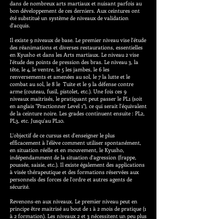
dans de nombreux arts martiaux et nuisant parfois au
bon développement de ces derniers. Aux ceintures ont
été substitué un système de niveaux de validation
d'acquis.
Il existe 9 niveaux de base. Le premier niveau vise l'étude
des réanimations et diverses restaurations, essentielles
en Kyusho et dans les Arts martiaux. Le niveau 2 vise
l'étude des points de pression des bras. Le niveau 3, la
tête, le 4, le ventre, le 5 les jambes, le 6 les
renversements et amenées au sol, le 7 la lutte et le
combat au sol, le 8 le Tuite et le 9 la défense contre
arme (couteau, fusil, pistolet, etc.). Une fois ces 9
niveaux maitrisés, le pratiquant peut passer le PL1 (soit
en anglais "Practionner Level 1"), ce qui serait l'équivalent
de la ceinture noire. Les grades continuent ensuite : PL2,
PL3, etc. Jusqu'au PL10.
L'objectif de ce cursus est d'enseigner le plus
efficacement à l'élève comment utiliser spontanément,
en situation réelle et en mouvement, le Kyusho,
indépendamment de la situation d'agression (frappe,
poussée, saisie, etc.). Il existe également des applications
à visée thérapeutique et des formations réservées aux
personnels des forces de l'ordre et autres agents de
sécurité.
Revenons-en aux niveaux. Le premier niveau peut en
principe être maitrisé au bout de 1 à 2 mois de pratique (1
à 2 formation). Les niveaux 2 et 3 nécessitent un peu plus